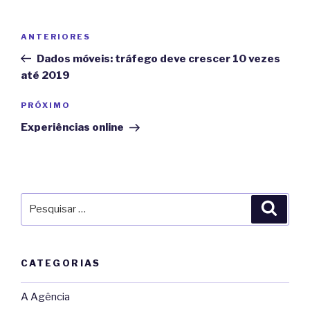
Navegação
Post
ANTERIORES
de
anterior
Dados móveis: tráfego deve crescer 10 vezes
Post
até 2019
Próximo
PRÓXIMO
post
Experiências online
Pesquisar
Pesqu
por:
CATEGORIAS
A Agência