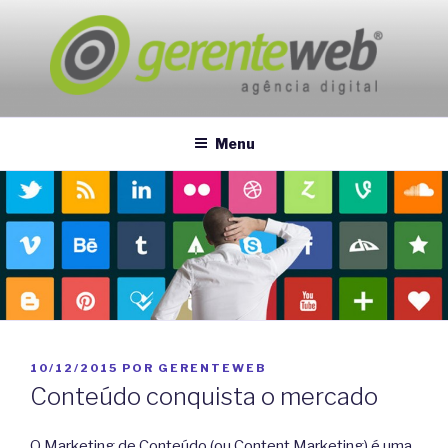
Pular
para
o
conteúdo
GERENTEWEB
Marketing Digital
Menu
PUBLICADO
10/12/2015
POR
GERENTEWEB
EM
Conteúdo conquista o mercado
O Marketing de Conteúdo (ou Content Marketing) é uma