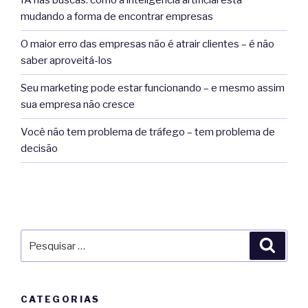
IA nas buscas: como a inteligência artificial está
mudando a forma de encontrar empresas
O maior erro das empresas não é atrair clientes – é não
saber aproveitá-los
Seu marketing pode estar funcionando – e mesmo assim
sua empresa não cresce
Você não tem problema de tráfego – tem problema de
decisão
Pesquisar
Pesqu
por:
CATEGORIAS