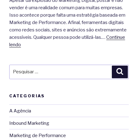
Apesar da explosão do Marketing Digital, postar e não
vender é uma realidade comum para muitas empresas.
Isso acontece porque falta uma estratégia baseada em
Marketing de Performance. Afinal, ferramentas digitais
como redes sociais, sites e anúncios são extremamente
acessíveis. Qualquer pessoa pode utilizá-las.…
Continue
lendo
Pesquisar
Pesqu
por:
CATEGORIAS
A Agência
Inbound Marketing
Marketing de Performance