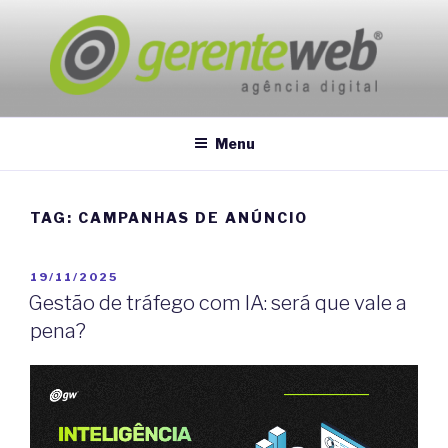
Pular
para
o
conteúdo
GERENTEWEB
Marketing Digital
Menu
TAG:
CAMPANHAS DE ANÚNCIO
PUBLICADO
19/11/2025
EM
Gestão de tráfego com IA: será que vale a
pena?