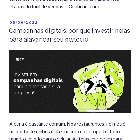
etapas do funil de vendas.…
Continue lendo
PUBLICADO
08/06/2022
EM
Campanhas digitais: por que investir nelas
para alavancar seu negócio
A cena é bastante comum. Nos restaurantes, no metrô,
no ponto de ônibus e até mesmo no aeroporto, todo
mundo olhando para o celular. As telas chegaram para