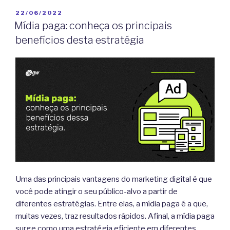
PUBLICADO
22/06/2022
EM
Mídia paga: conheça os principais
benefícios desta estratégia
Uma das principais vantagens do marketing digital é que
você pode atingir o seu público-alvo a partir de
diferentes estratégias. Entre elas, a mídia paga é a que,
muitas vezes, traz resultados rápidos. Afinal, a mídia paga
surge como uma estratégia eficiente em diferentes