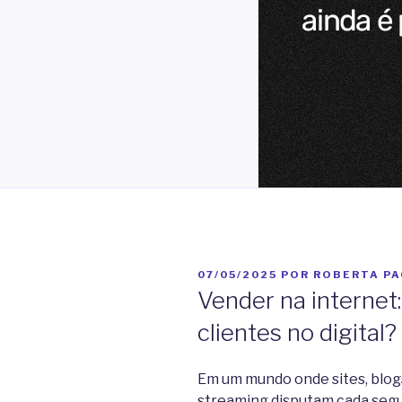
PUBLICADO
07/05/2025
POR
ROBERTA P
EM
Vender na internet: 
clientes no digital?
Em um mundo onde sites, blogs
streaming disputam cada seg