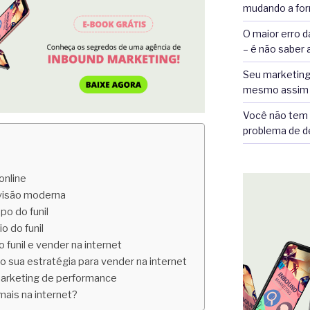
mudando a for
O maior erro d
– é não saber 
Seu marketing
mesmo assim 
Você não tem 
problema de d
online
a visão moderna
po do funil
o do funil
 funil e vender na internet
do sua estratégia para vender na internet
marketing de performance
ais na internet?