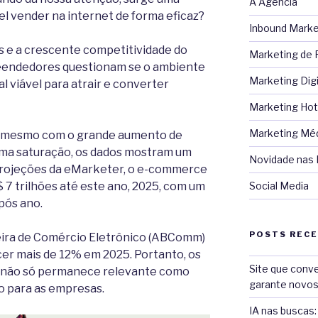
A Agência
vel vender na internet de forma eficaz?
Inbound Marke
 e a crescente competitividade do
Marketing de
reendedores questionam se o ambiente
Marketing Digi
l viável para atrair e converter
Marketing Hot
Marketing Mé
e, mesmo com o grande aumento de
uma saturação, os dados mostram um
Novidade nas 
projeções da eMarketer, o e-commerce
$ 7 trilhões até este ano, 2025, com um
Social Media
pós ano.
POSTS REC
leira de Comércio Eletrônico (ABComm)
er mais de 12% em 2025. Portanto, os
Site que conve
l não só permanece relevante como
garante novos
o para as empresas.
IA nas buscas: 