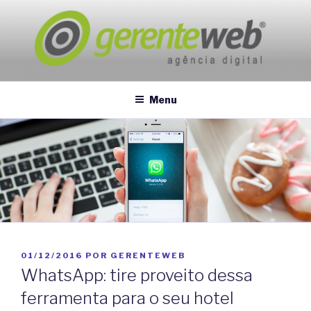
Pular
para
o
conteúdo
GERENTEWEB
Marketing Digital
Menu
PUBLICADO
01/12/2016
POR
GERENTEWEB
EM
WhatsApp: tire proveito dessa
ferramenta para o seu hotel