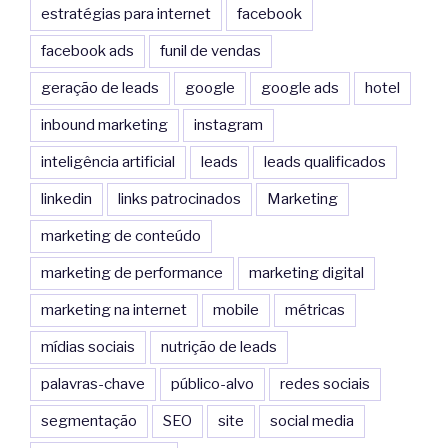
estratégias para internet
facebook
facebook ads
funil de vendas
geração de leads
google
google ads
hotel
inbound marketing
instagram
inteligência artificial
leads
leads qualificados
linkedin
links patrocinados
Marketing
marketing de conteúdo
marketing de performance
marketing digital
marketing na internet
mobile
métricas
mídias sociais
nutrição de leads
palavras-chave
público-alvo
redes sociais
segmentação
SEO
site
social media