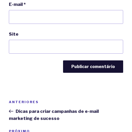
E-mail
*
Site
Navegação
Post
ANTERIORES
de
anterior
Dicas para criar campanhas de e-mail
Post
marketing de sucesso
Próximo
PRÓXIMO