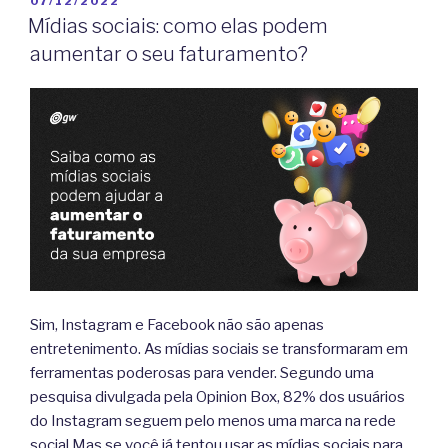
07/12/2022
EM
Mídias sociais: como elas podem
aumentar o seu faturamento?
Sim, Instagram e Facebook não são apenas
entretenimento. As mídias sociais se transformaram em
ferramentas poderosas para vender. Segundo uma
pesquisa divulgada pela Opinion Box, 82% dos usuários
do Instagram seguem pelo menos uma marca na rede
social Mas se você já tentou usar as mídias sociais para