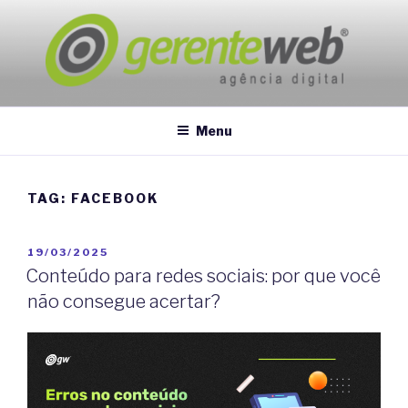
Pular
para
o
conteúdo
GERENTEWEB
Marketing Digital
Menu
TAG:
FACEBOOK
PUBLICADO
19/03/2025
EM
Conteúdo para redes sociais: por que você
não consegue acertar?