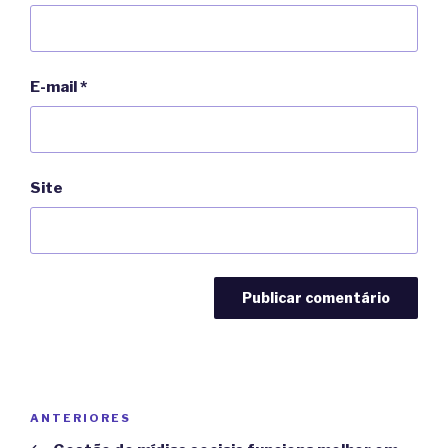
E-mail
*
Site
Navegação
Post
ANTERIORES
de
anterior