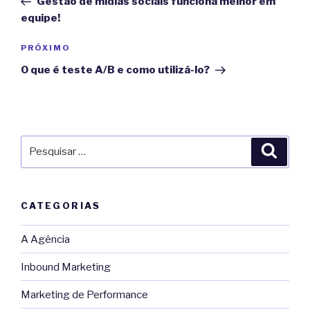
Gestão de mídias sociais funciona melhor em
Post
equipe!
Próximo
PRÓXIMO
post
O que é teste A/B e como utilizá-lo?
Pesquisar
Pesqu
por:
CATEGORIAS
A Agência
Inbound Marketing
Marketing de Performance